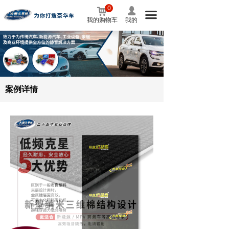
0
낙
넙
首页
낀
끀
我的购物车
我的
解决方案
끙
驾驶场景
ꄵ
噪音类型
ꄵ
案例详情
部位隔音
ꄵ
专车专案
ꄵ
车型隔音
ꄵ
怪味治理
ꄵ
案例中心
뀧
品牌故事
뀧