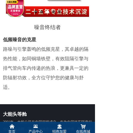
噪音终结者
低频噪音的克星
路噪与引擎轰鸣的低频克星，其卓越的隔
热性能，如同铜墙铁壁，有效阻隔引擎与
排气管向车内传递的热浪，更兼具一定的
防辐射功效，全方位守护您的健康与舒
适。
大能头等舱
2
001年，大能公司在中国深圳成立，作为中国汽车隔音行
낀
뀵
끤
낙
业的创导品牌，25年来持续推动行业技术升级。我们专注
首页
产品中心
招商加盟
在线商城