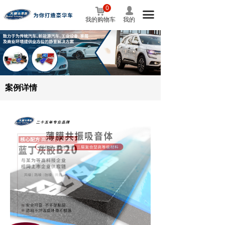
0
낙
넙
首页
낀
끀
我的购物车
我的
解决方案
끙
驾驶场景
ꄵ
噪音类型
ꄵ
案例详情
部位隔音
ꄵ
专车专案
ꄵ
车型隔音
ꄵ
怪味治理
ꄵ
案例中心
뀧
品牌故事
뀧