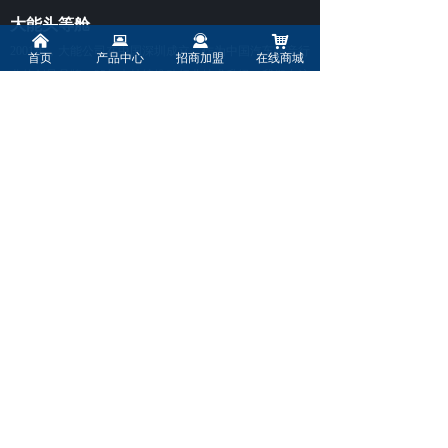
大能头等舱
낀
뀵
끤
낙
2
001年，大能公司在中国深圳成立，作为中国汽车隔音行
首页
产品中心
招商加盟
在线商城
业的创导品牌，25年来持续推动行业技术升级。我们专注
于研发环保、高效的全品类隔音产品，致力于为传统汽
车、新能源汽车、工业设备、家居及商业环境提供全方位
的静音解决方案，满足多元化的市场需求。
粤ICP备2021058097号-2
本网站由阿里云提供云计算及安全服务
本网站支持
IPv6
Powered by 万网